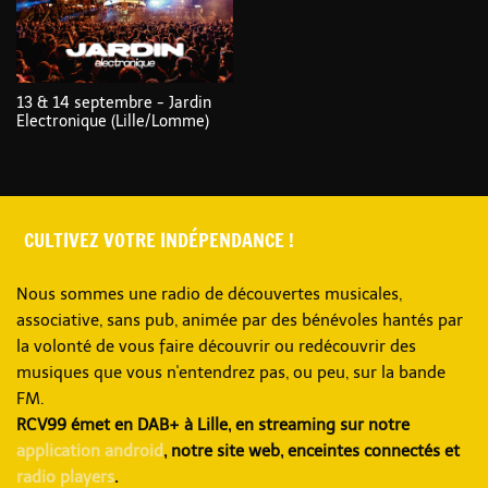
13 & 14 septembre - Jardin
Electronique (Lille/Lomme)
CULTIVEZ VOTRE INDÉPENDANCE !
Nous sommes une radio de découvertes musicales,
associative, sans pub, animée par des bénévoles hantés par
la volonté de vous faire découvrir ou redécouvrir des
musiques que vous n'entendrez pas, ou peu, sur la bande
FM.
RCV99 émet en DAB+ à Lille, en streaming sur notre
application android
, notre site web, enceintes connectés et
radio players
.