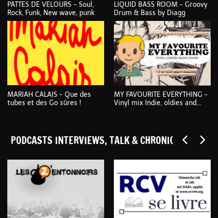
PATTES DE VELOURS - Soul,
LIQUID BASS ROOM - Groovy
Rock, Funk, New wave, punk
Drum & Bass by Diagg
MARIAH CALAIS - Que des
MY FAVOURITE EVERYTHING -
beat/psychedelic/rhythm’n’blues/hammond/surf
tubes et des Go sûres !
Vinyl mix Indie, oldies and
rarities
PODCASTS INTERVIEWS, TALK & CHRONIQUES