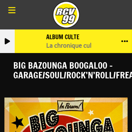
ALBUM CULTE
La chronique culte de Tonton JC
BIG BAZOUNGA BOOGALOO -
GARAGE/SOUL/ROCK’N’ROLL/FR