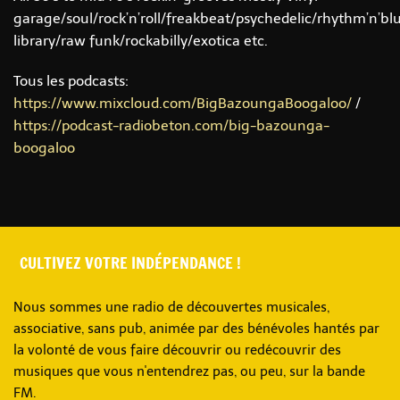
garage/soul/rock’n’roll/freakbeat/psychedelic/rhythm’n’
library/raw funk/rockabilly/exotica etc.
Tous les podcasts:
https://www.mixcloud.com/BigBazoungaBoogaloo/
/
https://podcast-radiobeton.com/big-bazounga-
boogaloo
CULTIVEZ VOTRE INDÉPENDANCE !
Nous sommes une radio de découvertes musicales,
associative, sans pub, animée par des bénévoles hantés par
la volonté de vous faire découvrir ou redécouvrir des
musiques que vous n'entendrez pas, ou peu, sur la bande
FM.