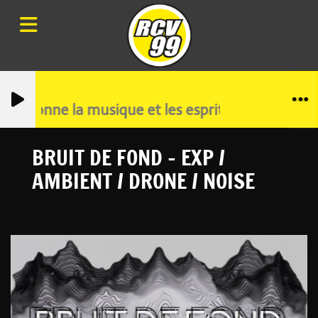
CALE
cloisonne la musique et les esprits
BRUIT DE FOND - EXP /
AMBIENT / DRONE / NOISE