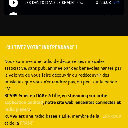
CULTIVEZ VOTRE INDÉPENDANCE !
Nous sommes une radio de découvertes musicales,
associative, sans pub, animée par des bénévoles hantés par
la volonté de vous faire découvrir ou redécouvrir des
musiques que vous n'entendrez pas, ou peu, sur la bande
FM.
RCV99 émet en DAB+ à Lille, en streaming sur notre
application android
, notre site web, enceintes connectés et
radio players
.
RCV99 est une radio basée à Lille, membre de la
FERAROCK
et de la
FRANF