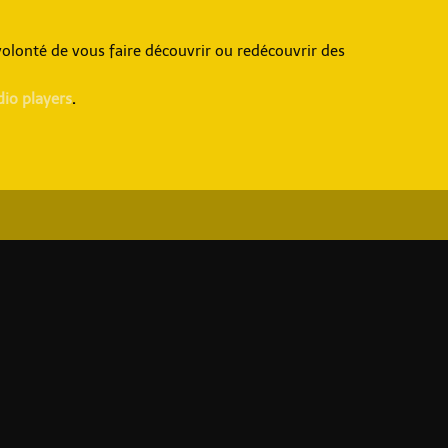
olonté de vous faire découvrir ou redécouvrir des
dio players
.