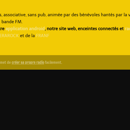
associative, sans pub, animée par des bénévoles hantés par la v
a bande FM.
tre
application android
, notre site web, enceintes connectés et
ra
ERAROCK
et de la
FRANF
rmet de
créer sa propre radio
facilement.