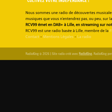
CULTIVEZ VOTRE INDÉPENDANCE !
Nous sommes une radio de découvertes musicales, 
musiques que vous n'entendrez pas, ou peu, sur l
RCV99 émet en DAB+ à Lille, en streaming sur no
RCV99 est une radio basée à Lille, membre de la
F
Contact
-
Mentions Légales
-
La radio
RadioKing © 2026 | Site radio créé avec
RadioKing
. RadioKing pe