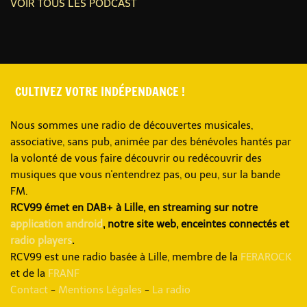
VOIR TOUS LES PODCAST
CULTIVEZ VOTRE INDÉPENDANCE !
Nous sommes une radio de découvertes musicales,
associative, sans pub, animée par des bénévoles hantés par
la volonté de vous faire découvrir ou redécouvrir des
musiques que vous n'entendrez pas, ou peu, sur la bande
FM.
RCV99 émet en DAB+ à Lille, en streaming sur notre
application android
, notre site web, enceintes connectés et
radio players
.
RCV99 est une radio basée à Lille, membre de la
FERAROCK
et de la
FRANF
Contact
-
Mentions Légales
-
La radio