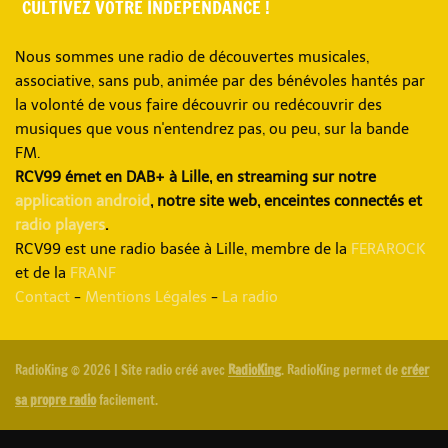
CULTIVEZ VOTRE INDÉPENDANCE !
Nous sommes une radio de découvertes musicales,
associative, sans pub, animée par des bénévoles hantés par
la volonté de vous faire découvrir ou redécouvrir des
musiques que vous n'entendrez pas, ou peu, sur la bande
FM.
RCV99 émet en DAB+ à Lille, en streaming sur notre
application android
, notre site web, enceintes connectés et
radio players
.
RCV99 est une radio basée à Lille, membre de la
FERAROCK
et de la
FRANF
Contact
-
Mentions Légales
-
La radio
RadioKing © 2026 | Site radio créé avec
RadioKing
. RadioKing permet de
créer
sa propre radio
facilement.